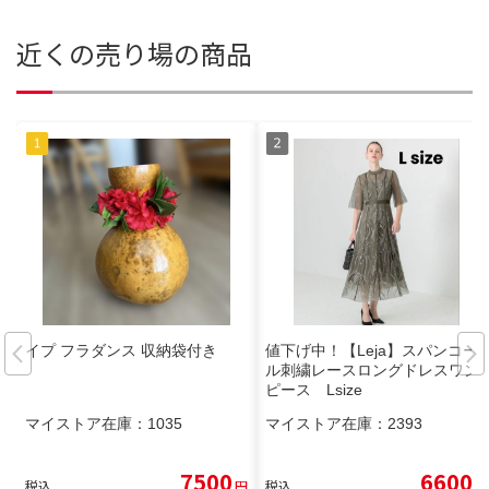
近くの売り場の商品
イプ フラダンス 収納袋付き
値下げ中！【Leja】スパンコー
ル刺繍レースロングドレスワン
ピース Lsize
マイストア在庫：
1035
マイストア在庫：
2393
7500
6600
税込
円
税込
円