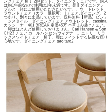
ングチェア 椅子 2脚セット。ダイニングチェアです。購入
は約1年前なので使用は1年未満です。是非ダイニングテー
ブルと一緒にご使用いただきたいです。。ウートレッド
ラウンドチェア（カラー選択可） | チェア,ダイニング。2
つあり、別々に出品しています。送料無料【新品】ビンテ
ージスタイル ダイニングチェア アウトレット。cassina
カッシーナ 401 BREAK 定価45万 本革 1人掛けチェア。
一脚はほとんど使用しておりません。Carl Hansen & Son
CH23 チェア カールハンセン/ウィグナー。ニトリ リラ
ックスワイドチェア 椅子。腰にフィットする快適な座り
心地です。ダイニングチェア taro taro2