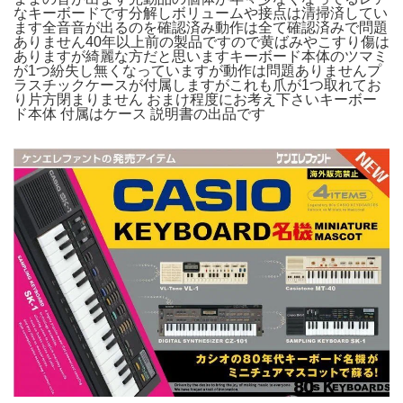
なキーボードです分解しボリュームや接点は清掃済してい
ます全音音が出るのを確認済み動作は全て確認済みで問題
ありません40年以上前の製品ですので黄ばみやこすり傷は
ありますが綺麗な方だと思いますキーボード本体のツマミ
が1つ紛失し無くなっていますが動作は問題ありませんプ
ラスチックケースが付属しますがこれも爪が1つ取れてお
り片方閉まりません おまけ程度にお考え下さいキーボー
ド本体 付属はケース 説明書の出品です