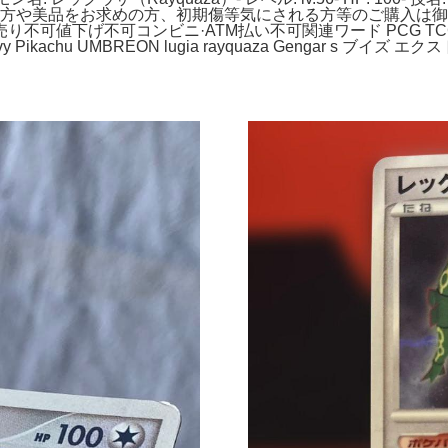
方や美品をお求めの方、初期傷等気にされる方等のご購入は御遠慮下
下げ不可コンビニ·ATM払い不可関連ワード PCG TCG ポケカ 
vy lvy Pikachu UMBREON lugia rayquaza Gengar 