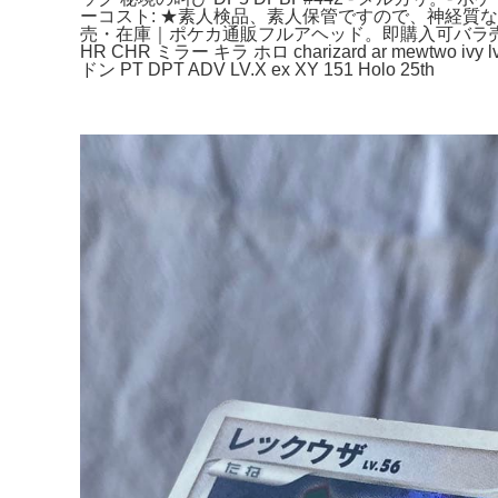
ーコスト: ★素人検品、素人保管ですので、神経質な
売・在庫｜ポケカ通販フルアヘッド。即購入可バラ売り不可値
HR CHR ミラー キラ ホロ charizard ar mewtwo i
ドン PT DPT ADV LV.X ex XY 151 Holo 25th