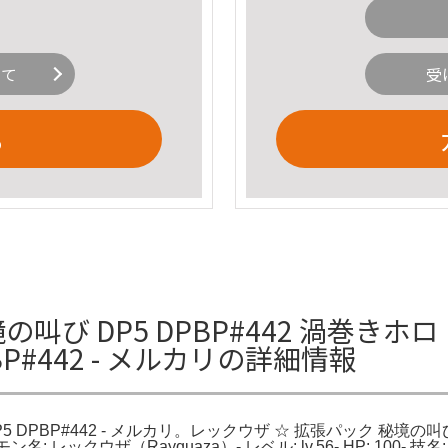
いて
受
る
叫び DP5 DPBP#442 渦巻きホ
BP#442 - メルカリの詳細情報
DPBP#442 - メルカリ。レックウザ ☆ 拡張パック 秘境の叫び 
モン名: レックウザ（Rayquaza）- レベル: lv.56- HP: 100