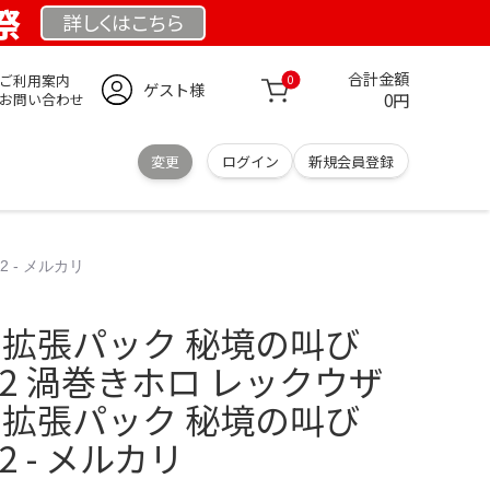
祭
詳しくは
こちら
合計金額
ご利用案内
0
ゲスト様
0円
お問い合わせ
変更
ログイン
新規会員登録
2 - メルカリ
 拡張パック 秘境の叫び
#442 渦巻きホロ レックウザ
 拡張パック 秘境の叫び
42 - メルカリ