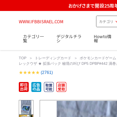
おかげさまで開設25周
WWW.IFBBISRAEL.COM
カテゴリ一
デジタルチラ
Howto情
覧
シ
報
TOP
トレーディングカード
ポケモンカードゲーム
レックウザ ★ 拡張パック 秘境の叫び DP5 DPBP#442 渦巻
(2761)