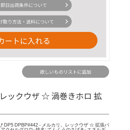
即日出荷条件について
け取り方法・送料について
カートに入れる
欲しいものリストに追加
ロ レックウザ ☆ 渦巻きホロ 拡
DP5 DPBP#442 - メルカリ。レックウザ ☆ 拡張パ
- 技名: アクセルグロウ- 技名: てんくうのさばき- エネルギ