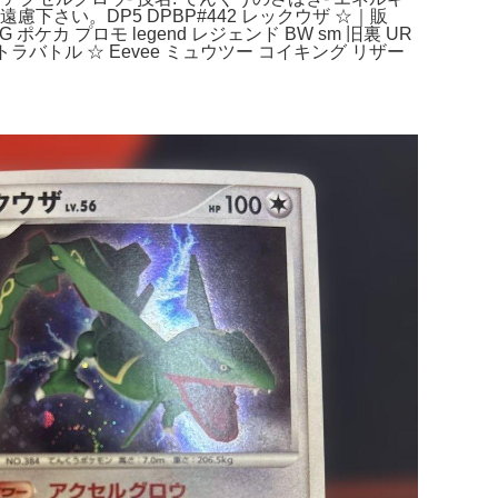
さい。DP5 DPBP#442 レックウザ ☆｜販
プロモ legend レジェンド BW sm 旧裏 UR
s ブイズ エクストラバトル ☆ Eevee ミュウツー コイキング リザー