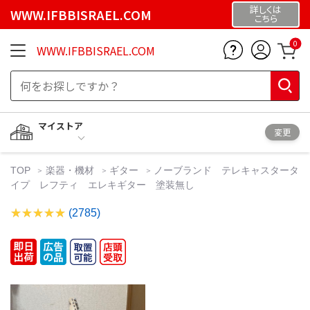
詳しくは
WWW.IFBBISRAEL.COM
こちら
0
WWW.IFBBISRAEL.COM
マイストア
変更
TOP
楽器・機材
ギター
ノーブランド テレキャスタータ
イプ レフティ エレキギター 塗装無し
(2785)