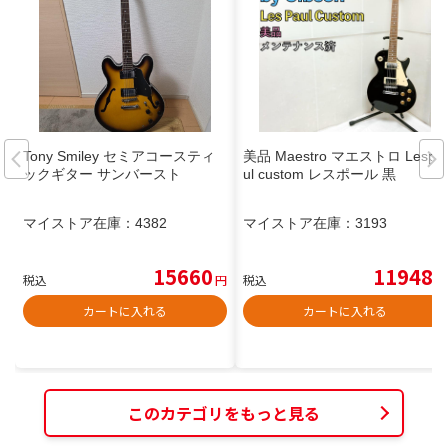
Tony Smiley セミアコースティ
美品 Maestro マエストロ Lespa
ックギター サンバースト
ul custom レスポール 黒
マイストア在庫：
4382
マイストア在庫：
3193
15660
11948
税込
円
税込
円
カートに入れる
カートに入れる
このカテゴリをもっと見る