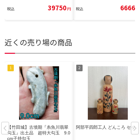
39750
6666
税込
円
税込
円
近くの売り場の商品
【竹田城】古墳期『糸魚川翡翠
阿部平四郎工人 どんころ セット
勾玉』出土品 超特大勾玉 9.0
cm子持勾玉