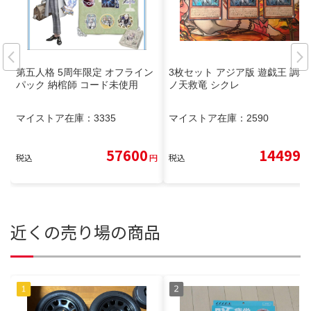
第五人格 5周年限定 オフライン
3枚セット アジア版 遊戯王 調和
パック 納棺師 コード未使用
ノ天救竜 シクレ
マイストア在庫：
3335
マイストア在庫：
2590
57600
14499
税込
円
税込
円
近くの売り場の商品