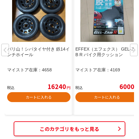
バリ山！シバタイヤ付き 鉄14イ
EFFEX（エフェクス） GEL-ZA
ンチホイール
B R バイク用クッション
マイストア在庫：
4658
マイストア在庫：
4169
16240
6000
税込
円
税込
円
カートに入れる
カートに入れる
このカテゴリをもっと見る