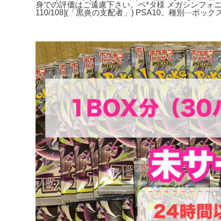
身での評価はご遠慮下さい。ペ*タ様 メガシンフォニ
110/108](「黒炎の支配者」) PSA10。種別···ボック