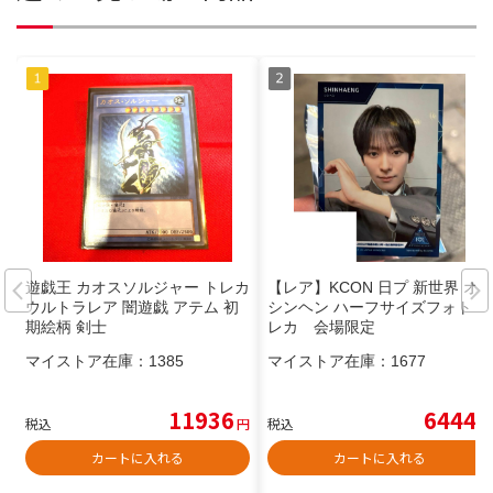
遊戯王 カオスソルジャー トレカ
【レア】KCON 日プ 新世界 オ
ウルトラレア 闇遊戯 アテム 初
シンヘン ハーフサイズフォト ト
期絵柄 剣士
レカ 会場限定
マイストア在庫：
1385
マイストア在庫：
1677
11936
6444
税込
円
税込
円
カートに入れる
カートに入れる