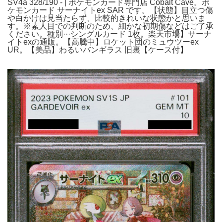
SV4a 328/190 - | ポケモンカード専門店 Cobalt Cave。ポ
ケモンカード サーナイトex SAR です。【状態】目立つ傷
や白かけは見当たらず、比較的きれいな状態かと思いま
す。※素人目での判断のため、細かな初期傷などはご了承
ください。種別···シングルカード 1枚。楽天市場】サーナ
イトexの通販。【高騰中】ロケット団のミュウツーex
UR。【美品】わるいバンギラス 旧裏【ケース付】