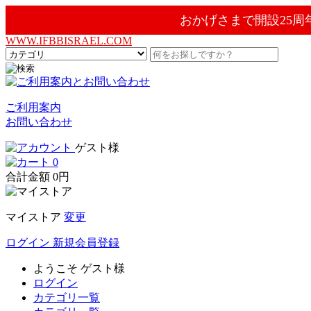
おかげさまで開設25周
WWW.IFBBISRAEL.COM
ご利用案内
お問い合わせ
ゲスト様
0
合計金額
0円
マイストア
変更
ログイン
新規会員登録
ようこそ
ゲスト様
ログイン
カテゴリ一覧