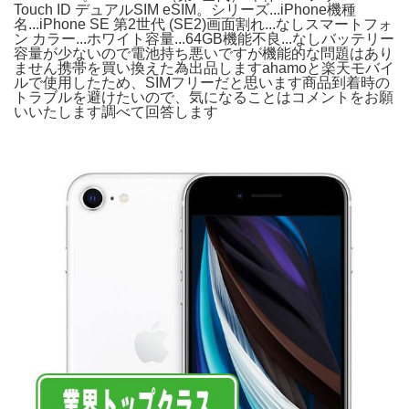
Touch ID デュアルSIM eSIM。シリーズ...iPhone機種
名...iPhone SE 第2世代 (SE2)画面割れ...なしスマートフォ
ン カラー...ホワイト容量...64GB機能不良...なしバッテリー
容量が少ないので電池持ち悪いですが機能的な問題はあり
ません携帯を買い換えた為出品しますahamoと楽天モバイ
ルで使用したため、SIMフリーだと思います商品到着時の
トラブルを避けたいので、気になることはコメントをお願
いいたします調べて回答します