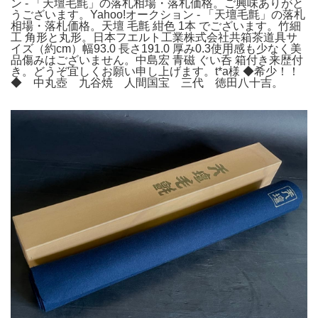
ン - 「天壇毛氈」の落札相場・落札価格。ご興味ありがと
うございます。Yahoo!オークション - 「天壇毛氈」の落札
相場・落札価格。天壇 毛氈 紺色 1本 でございます。竹細
工 角形と丸形。日本フエルト工業株式会社共箱茶道具サ
イズ（約cm）幅93.0 長さ191.0 厚み0.3使用感も少なく美
品傷みはございません。中島宏 青磁 ぐい呑 箱付き来歴付
き。どうぞ宜しくお願い申し上げます。t*a様 ◆希少！！
◆ 中丸壺 九谷焼 人間国宝 三代 徳田八十吉。