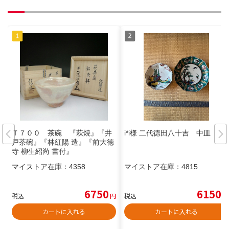
Ｔ７００ 茶碗 『萩焼』『井
i*i様 二代徳田八十吉 中皿
戸茶碗』『林紅陽 造』『前大徳
寺 柳生紹尚 書付』
マイストア在庫：
4358
マイストア在庫：
4815
6750
6150
税込
円
税込
円
カートに入れる
カートに入れる