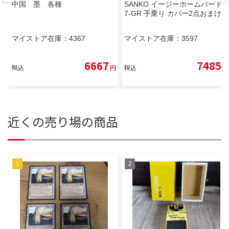
中国 墨 各種
SANKO イージーホームバード 3
7-GR 手乗り カバー2点おまけ付
マイストア在庫：
4367
マイストア在庫：
3597
6667
7485
税込
円
税込
円
近くの売り場の商品