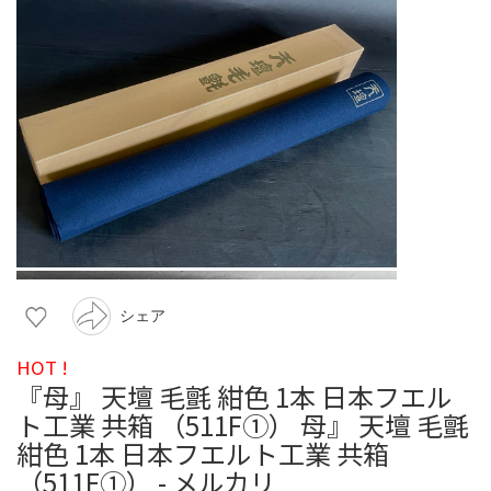
シェア
HOT !
『母』 天壇 毛氈 紺色 1本 日本フエル
ト工業 共箱 （511F①） 母』 天壇 毛氈
紺色 1本 日本フエルト工業 共箱
（511F①） - メルカリ