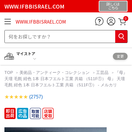
詳しくは
WWW.IFBBISRAEL.COM
こちら
0
WWW.IFBBISRAEL.COM
マイストア
変更
TOP
美術品・アンティーク・コレクション
工芸品
『母』
天壇 毛氈 紺色 1本 日本フエルト工業 共箱 （511F①） 母』 天壇
毛氈 紺色 1本 日本フエルト工業 共箱 （511F①） - メルカリ
(2757)