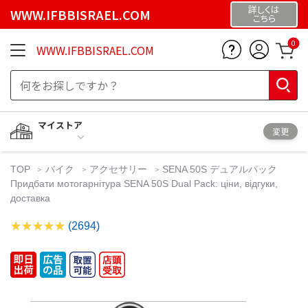
詳しくは
WWW.IFBBISRAEL.COM
こちら
0
WWW.IFBBISRAEL.COM
マイストア
変更
TOP
バイク
アクセサリー
SENA 50S デュアルパック
Придбати мотогарнітура SENA 50S Dual Pack: ціни, відгуки,
доставка
(2694)