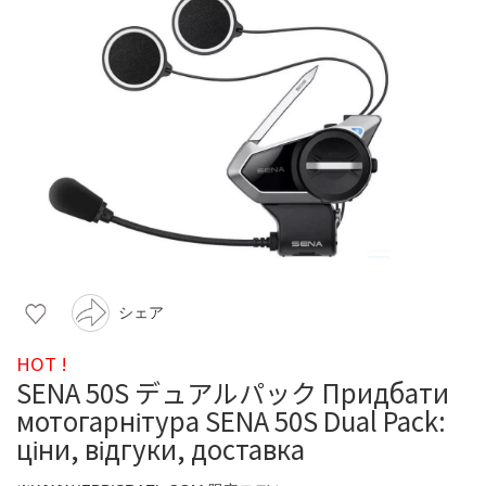
シェア
HOT !
SENA 50S デュアルパック Придбати
мотогарнітура SENA 50S Dual Pack:
ціни, відгуки, доставка