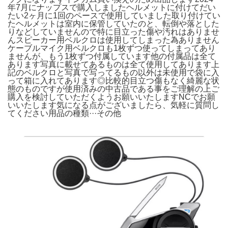
年7月にナップスで購入しましたヘルメットに付けてだい
たい2ヶ月に1回のペースで使用していました取り付けてい
たヘルメットは室内に保管していたのと、転倒や落とした
りなどしていませんので特に目立った傷や汚れはありませ
んスピーカー用ベルクロは使用してしまった為ありません
ケーブルマイク用ベルクロも1枚ずつ使ってしまってあり
ませんが、もう1枚ずつ付属しています他の付属品は全て
あります写真に載せてあるものは全て使用してあります上
記のベルクロと写真で写ってるもの以外は未使用で袋に入
って箱に入れてあります◎比較的目立つ傷もなく綺麗な状
態のものですが使用済みの中古品である事をご理解の上ご
購入を検討していただくようお願いいたしますNCでお願
いいたします気になる点がございましたら、気軽に質問し
てください用品の種類···その他