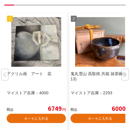
アクリル画 アート 花
鬼丸雪山 高取焼 共箱 抹茶碗(gb
13)
マイストア在庫：
4000
マイストア在庫：
2293
6749
6000
税込
円
税込
円
カートに入れる
カートに入れる